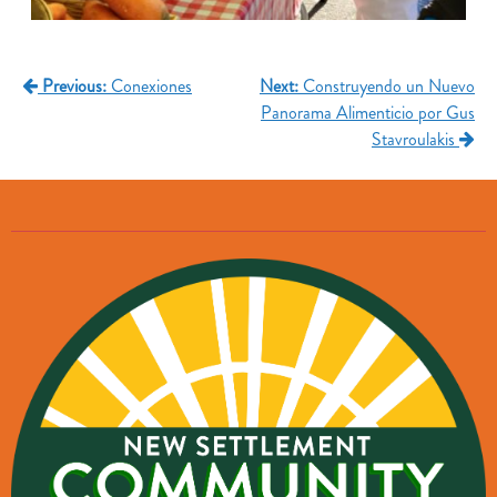
Navegación
Previous:
Conexiones
Next:
Construyendo un Nuevo
Panorama Alimenticio por Gus
de
Stavroulakis
entradas