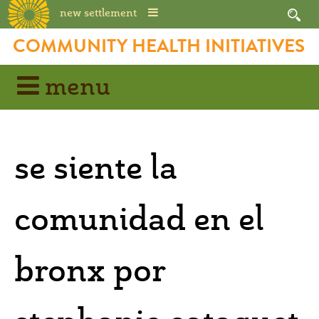
new settlement
Skip
COMMUNITY HEALTH INITIATIVES
to
content
menu
se siente la
comunidad en el
bronx por