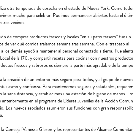
aliza otra temporada de cosecha en el estado de Nueva York. Como todo
tuvimos mucho para celebrar. Pudimos permanecer abiertos hasta el últi
estros vecinos.
ión de comprar productos frescos y locales “en su patio trasero” fue un
dos de ver qué comida traíamos semana tras semana. Con el traspaso al
al a los demás ayudó a mantener al personal conectado a tierra. Fue alent
 Local de la 170, y compartir recetas para cocinar con nuestros producto
ductos frescos y sabrosos es siempre la parte más agradable de la temp
a la creación de un entorno más seguro para todos, y al grupo de nuevos
ntusiasmo y confianza. Para mantenernos seguros y saludables, requerim
o la sana distancia, y establecimos una estación de higiene de manos. Lo
s anteriormente en el programa de Líderes Juveniles de la Acción Comuni
. Los nuevos asociados asumieron sus funciones con gran responsabili
a.
, la Concejal Vanessa Gibson y los representantes de Alcance Comunitar