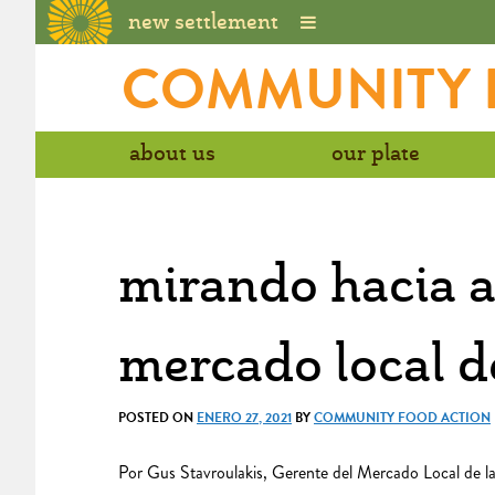
new settlement
Skip
COMMUNITY H
to
content
about us
our plate
mirando hacia at
mercado local d
POSTED ON
ENERO 27, 2021
BY
COMMUNITY FOOD ACTION
Por Gus Stavroulakis,
Gerent
e
d
el Mercado Local de l