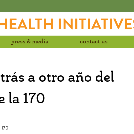
EALTH INITIATIVE
press & media
contact us
rás a otro año del
e la 170
a 170