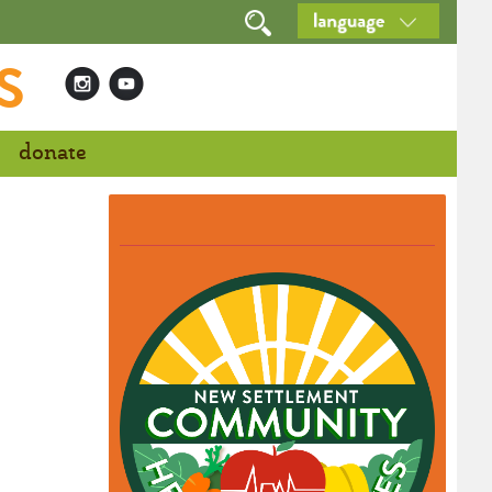
S
donate