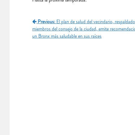
Navegación
Previous:
El plan de salud del vecindario, respaldado
miembros del consejo de la ciudad, emite recomendaci
de
un Bronx más saludable en sus raíces
entradas