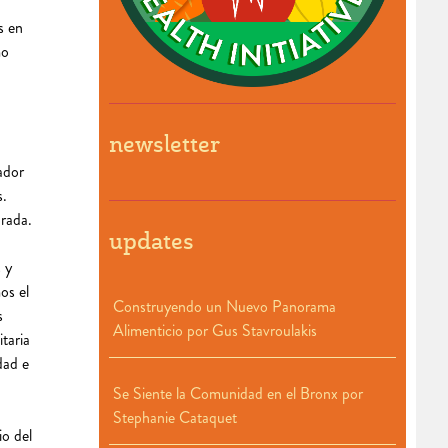
s en
mo
newsletter
ador
s.
orada.
updates
 y
os el
Construyendo un Nuevo Panorama
s
Alimenticio por Gus Stavroulakis
taria
dad e
Se Siente la Comunidad en el Bronx por
Stephanie Cataquet
io del